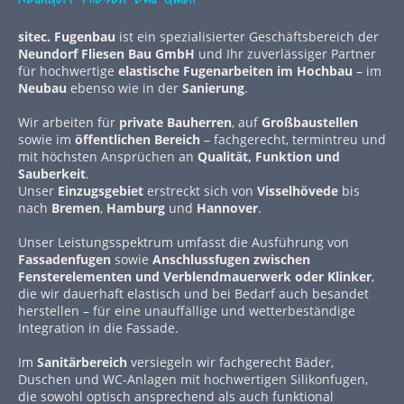
sitec. Fugenbau
ist ein spezialisierter Geschäftsbereich der
Neundorf Fliesen Bau GmbH
und Ihr zuverlässiger Partner
für hochwertige
elastische Fugenarbeiten im Hochbau
– im
Neubau
ebenso wie in der
Sanierung
.
Wir arbeiten für
private Bauherren
, auf
Großbaustellen
sowie im
öffentlichen Bereich
– fachgerecht, termintreu und
mit höchsten Ansprüchen an
Qualität, Funktion und
Sauberkeit
.
Unser
Einzugsgebiet
erstreckt sich von
Visselhövede
bis
nach
Bremen
,
Hamburg
und
Hannover
.
Unser Leistungsspektrum umfasst die Ausführung von
Fassadenfugen
sowie
Anschlussfugen zwischen
Fensterelementen und Verblendmauerwerk oder Klinker
,
die wir dauerhaft elastisch und bei Bedarf auch besandet
herstellen – für eine unauffällige und wetterbeständige
Integration in die Fassade.
Im
Sanitärbereich
versiegeln wir fachgerecht Bäder,
Duschen und WC-Anlagen mit hochwertigen Silikonfugen,
die sowohl optisch ansprechend als auch funktional